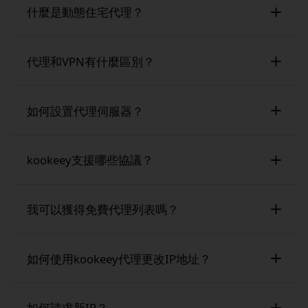
什麼是動態住宅代理？
動態住宅代理提供家庭裝置IP，允許客戶顯示為
代理和VPN有什麼區別？
不同的個人。輪換動態住宅代理使用家庭網路上
共享裝置的IP，而靜態住宅代理（也稱為ISP代
代理和VPN都提供隱私，但它們的工作方式不
理）由全球ISP分配。與更容易被檢測和封鎖的數
如何設置代理伺服器？
同。雖然VPN通常使用數據中心IP作為網關，但
據中心代理不同，動態住宅代理提供更合法的外
代理可以提供住宅和專用IP。住宅代理提供來自
觀，使其不太可能被網站標記。
代理伺服器通常包括一個網關，以及用於身份驗
真實家庭裝置的IP，使其更難被檢測和封鎖，而
kookeey支援哪些協議？
證的用戶名和密碼。您可以通過在作業系統或網
專用代理提供穩定、一致的IP供長期使用。這些
頁瀏覽器中輸入IP地址、端口和登入詳細資訊來
選項為企業提供了更多靈活性，以滿足特定需
kookeey代理支援定制，不僅僅是提供代理列
手動配置這些設置。或者，如果您正在自動化任
我可以獲得免費代理列表嗎？
求，例如繞過限制、提高安全性或管理線上活動
表，您可以設置socks5、http、https、vmess、
務，可以將這些設置直接整合到您的腳本代碼
而不被標記。
shadowsocks和wireguard協議。此外，您可以選
中，從而實現代理伺服器的無縫和自動化使用
所有新註冊用戶都將收到歡迎套餐，其中包括
擇UDP、DNS和GRE等協議以滿足更高級的需
如何使用kookeey代理更改IP地址？
200MB住宅代理流量供免費試用。此外，您還將
求。kookeey還提供無限頻寬，確保快速、靈活
收到所有代理產品的折扣優惠券，以折扣價格探
和可靠的代理服務，根據您的特定需求量身定
動態住宅代理可以定期更改您的IP地址，提供增
索和享受服務。
如何請求新IP？