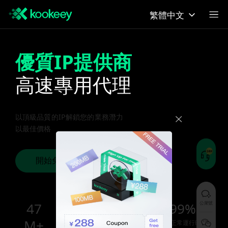
繁體中文
優質IP提供商
高速專用代理
以頂級品質的IP解鎖您的業務潛力
以最佳價格
開始免費試用
47
<
99.99%
公衆號
M+
400ms
數據中心正常運行時