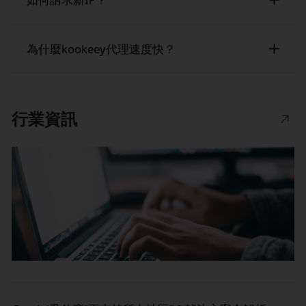
制，無論是用於抓取、遊戲還是安全瀏覽。
強的匿名性並減少被封鎖的機會。或者，您可以
手動設置靜態數據中心代理或ISP代理，它提供固
使用動態住宅代理時，您可以通過啟動新會話、
定IP地址以保持您的線上存在一致。
為什麼kookeey代理速度快？
設置定期輪換時間或簡單地點擊「切換IP」來輕
鬆獲得新IP，以更改當前連接的IP。此功能允許
kookeey數據中心具有交叉連接和全球專用網路
IP的無縫輪換，確保更大的匿名性並減少在瀏
線路。這種基礎設施設置有助於增強高速數據傳
覽、抓取或從事其他線上活動時被檢測或封鎖的
行業資訊
輸，確保代理提供快速可靠的性能。通過優化網
機會。對於數據中心代理或ISP代理，您可以下新
路架構，kookeey減少延遲並提高整體代理速
訂單以獲得新的專用IP
度，為客戶提供快速穩定的連接，用於各種線上
活動，例如網頁抓取、遊戲或繞過地理限制。