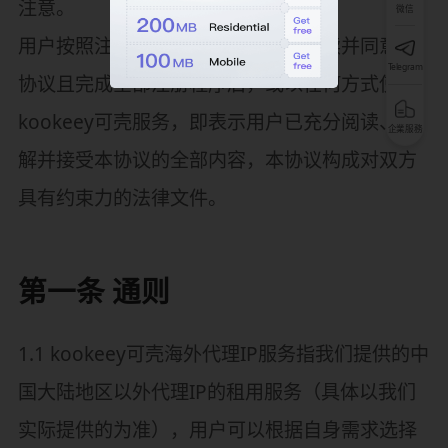
注意。
微信
用户按照注册页面提示填写信息、阅读并同意本
Telegram
协议且完成全部注册程序后，或以任何方式使用
kookeey可壳服务，即表示用户已充分阅读、理
企業服務
解并接受本协议的全部内容，本协议构成对双方
具有约束力的法律文件。
第一条 通则
1.1 kookeey可壳海外代理IP服务指我们提供的中
国大陆地区以外代理IP的租用服务（具体以我们
实际提供的为准），用户可以根据自身需求选择