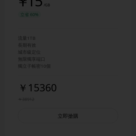
￥
15
/GB
立省
60%
流量1TB
長期有效
城市級定位
無限獨享端口
獨立子帳密10個
￥15360
￥38912
立即搶購