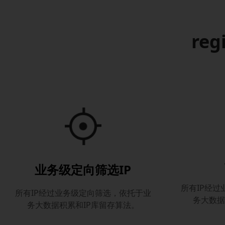
reg
业务级定向筛选IP
所有IP经
所有IP经过业务级定向筛选，依托于业
务大数据
务大数据积累和IP库留存算法。