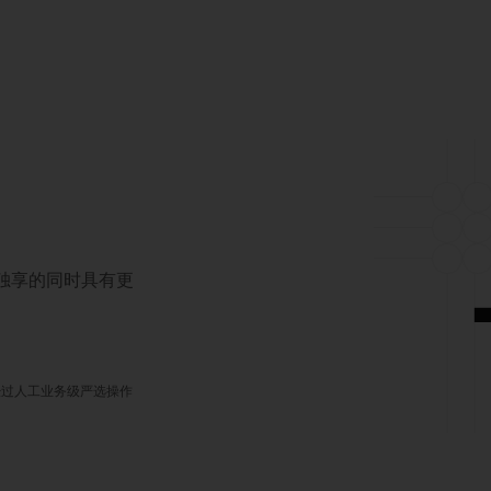
对独享的同时具有更
经过人工业务级严选操作