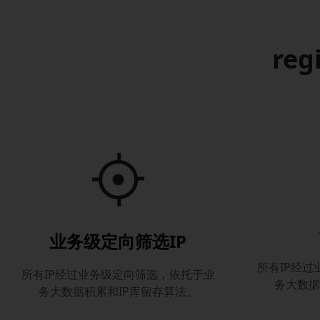
reg
业务级定向筛选IP
所有IP经
所有IP经过业务级定向筛选，依托于业
务大数据
务大数据积累和IP库留存算法。