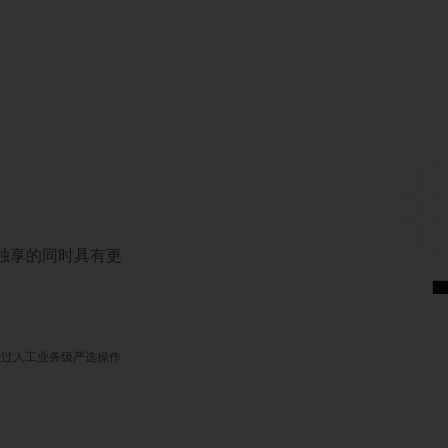
对独享的同时具有更
经过人工业务级严选操作