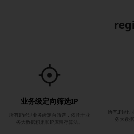
reg
业务级定向筛选IP
所有IP经
所有IP经过业务级定向筛选，依托于业
务大数据
务大数据积累和IP库留存算法。