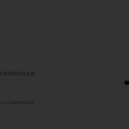
对独享的同时具有更
经过人工业务级严选操作