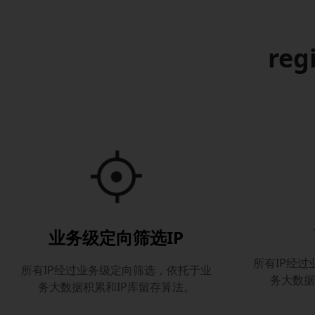
reg
业务级定向筛选IP
所有IP经
所有IP经过业务级定向筛选，依托于业
务大数据
务大数据积累和IP库留存算法。