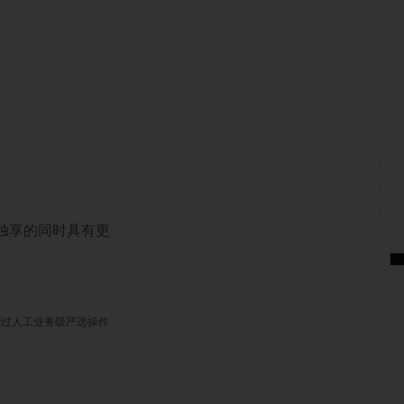
对独享的同时具有更
经过人工业务级严选操作