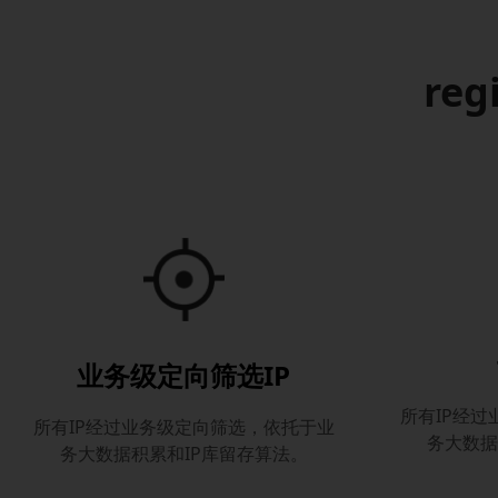
reg
业务级定向筛选IP
所有IP经
所有IP经过业务级定向筛选，依托于业
务大数据
务大数据积累和IP库留存算法。